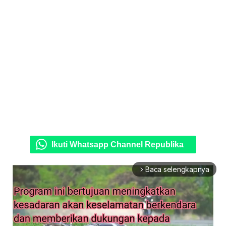
Ikuti Whatsapp Channel Republika
Baca selengkapnya
arrow_forward_ios