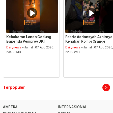
Kebakaran Landa Gedung
Febrie Adriansyah Akhirnya
Bapenda Pemprov DKI
Kenakan Rompi Orange
Dailynews
- Jumat , 07 Aug 2026,
Dailynews
- Jumat , 07 Aug 2026
23:00 WIB
22:30 WIB
>
Terpopuler
AMEERA
INTERNASIONAL