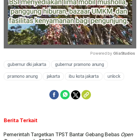
Powered by 
GliaStudios
gubernur dki jakarta
gubernur pramono anung
Mute
pramono anung
jakarta
ibu kota jakarta
unlock
Berita Terkait
Pemerintah Targetkan TPST Bantar Gebang Bebas
Open