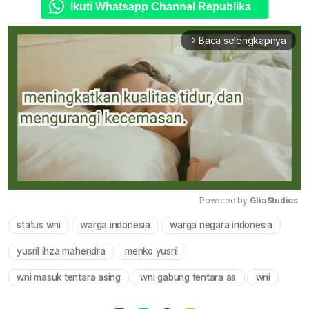
Ikuti Whatsapp Channel Republika
Baca selengkapnya
arrow_forward_ios
Powered by 
GliaStudios
status wni
warga indonesia
warga negara indonesia
Mute
yusril ihza mahendra
menko yusril
wni masuk tentara asing
wni gabung tentara as
wni