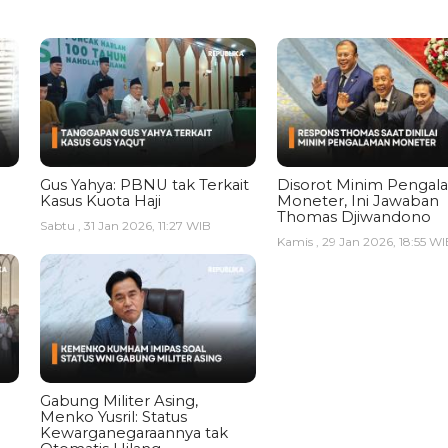
Gus Yahya: PBNU tak Terkait
Disorot Minim Pengal
Kasus Kuota Haji
Moneter, Ini Jawaban
Thomas Djiwandono
Sabtu , 31 Jan 2026, 11:27 WIB
Kamis , 29 Jan 2026, 18:55 WI
Gabung Militer Asing,
Menko Yusril: Status
Kewarganegaraannya tak