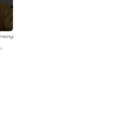
inking
IB