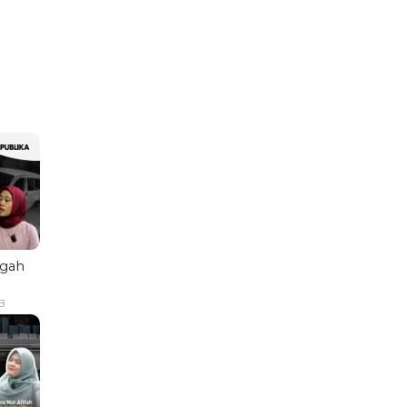
ngah
B