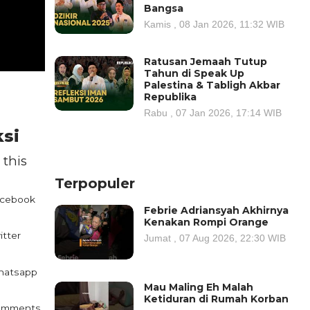
Bangsa
Kamis , 08 Jan 2026, 11:32 WIB
Ratusan Jemaah Tutup
Tahun di Speak Up
Palestina & Tabligh Akbar
Republika
Rabu , 07 Jan 2026, 17:14 WIB
ksi
 this
Terpopuler
cebook
Febrie Adriansyah Akhirnya
Kenakan Rompi Orange
itter
Jumat , 07 Aug 2026, 22:30 WIB
atsapp
Mau Maling Eh Malah
Ketiduran di Rumah Korban
omments