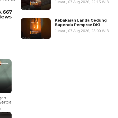
Jumat , 07 Aug 2026, 22:15 WIB
8.667
iews
Kebakaran Landa Gedung
Bapenda Pemprov DKI
Jumat , 07 Aug 2026, 23:00 WIB
gan
Serbia
B