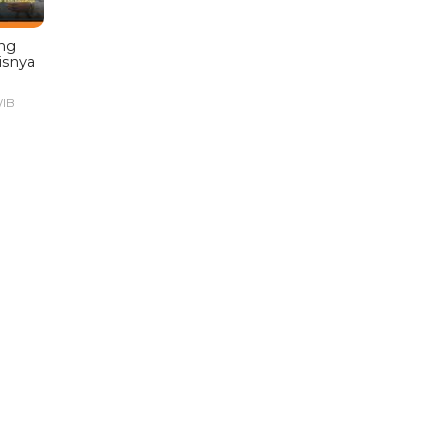
ng
isnya
WIB