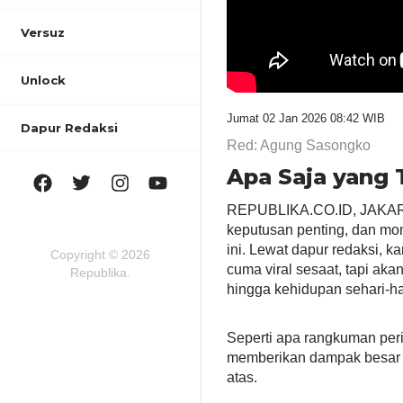
Versuz
Unlock
Jumat 02 Jan 2026 08:42 WIB
Dapur Redaksi
Red: Agung Sasongko
Apa Saja yang 
REPUBLIKA.CO.ID, JAKARTA
keputusan penting, dan mom
ini. Lewat dapur redaksi, 
Copyright © 2026
cuma viral sesaat, tapi ak
Republika.
hingga kehidupan sehari-har
Seperti apa rangkuman peri
memberikan dampak besar 
atas.