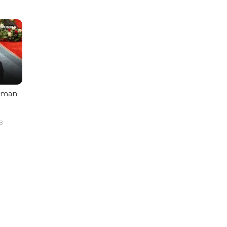
aman
B