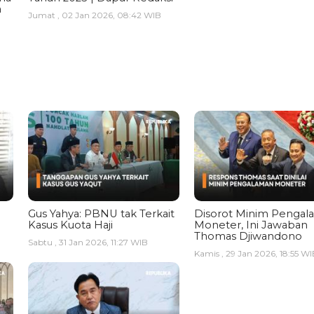
a
Jumat , 02 Jan 2026, 08:42 WIB
Gus Yahya: PBNU tak Terkait
Disorot Minim Pengal
Kasus Kuota Haji
Moneter, Ini Jawaban
Thomas Djiwandono
Sabtu , 31 Jan 2026, 11:27 WIB
Kamis , 29 Jan 2026, 18:55 WI