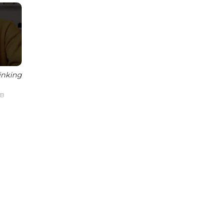
inking
IB