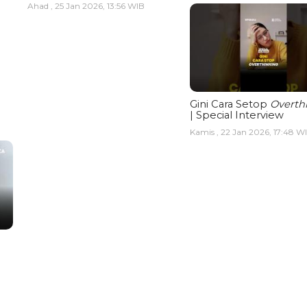
Ahad , 25 Jan 2026, 13:56 WIB
Gini Cara Setop
Overth
| Special Interview
Kamis , 22 Jan 2026, 17:48 W