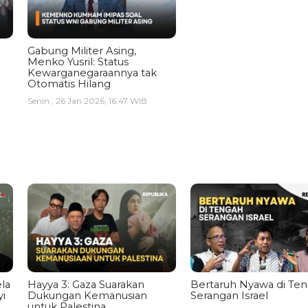
Gabung Militer Asing,
Menko Yusril: Status
Kewarganegaraannya tak
Otomatis Hilang
Senin , 26 Jan 2026, 16:47 WIB
la
Hayya 3: Gaza Suarakan
Bertaruh Nyawa di Te
i
Dukungan Kemanusian
Serangan Israel
untuk Palestina