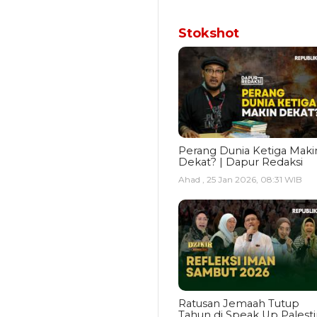
Stokshot
Perang Dunia Ketiga Maki
Dekat? | Dapur Redaksi
Ahad , 25 Jan 2026, 08:31 WIB
Ratusan Jemaah Tutup
Tahun di Speak Up Palest