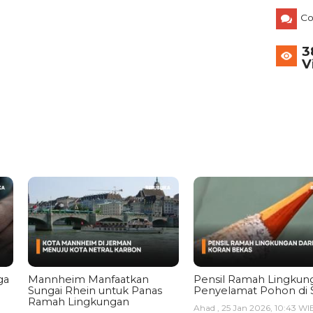
C
3
V
ga
Mannheim Manfaatkan
Pensil Ramah Lingkun
Sungai Rhein untuk Panas
Penyelamat Pohon di 
Ramah Lingkungan
Ahad , 25 Jan 2026, 10:43 WI