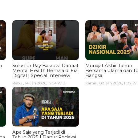
n
Solusi dr Ray Basrowi Darurat
Munajat Akhir Tahun
Mental Health Remaja di Era
Bersama Ulama dan T
Digital | Special Interview
Bangsa
Rabu , 14 Jan 2026, 12:54 WIB
Kamis , 08 Jan 2026, 11:32 W
Apa Saja yang Terjadi di
ina
Tahun 2025 | Dapur Redaksi