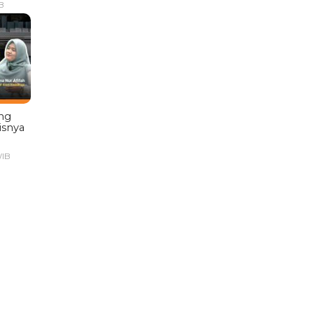
B
ng
isnya
WIB