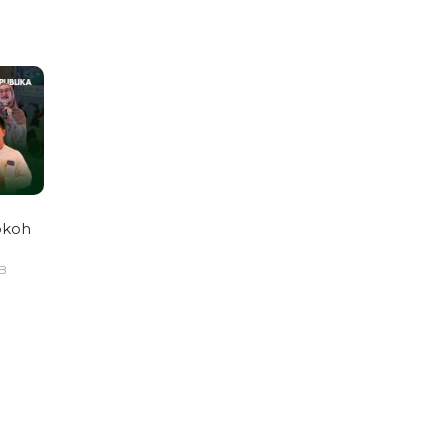
okoh
IB