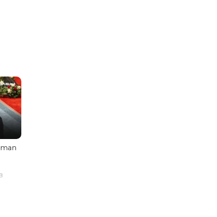
aman
B