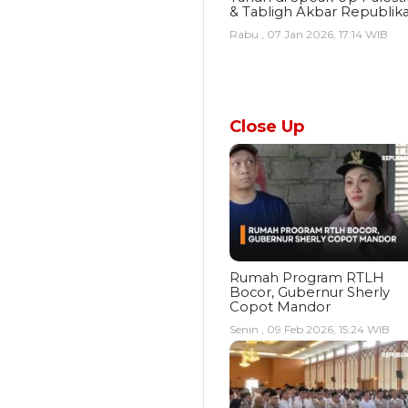
& Tabligh Akbar Republik
Rabu , 07 Jan 2026, 17:14 WIB
Close Up
Rumah Program RTLH
Bocor, Gubernur Sherly
Copot Mandor
Senin , 09 Feb 2026, 15:24 WIB