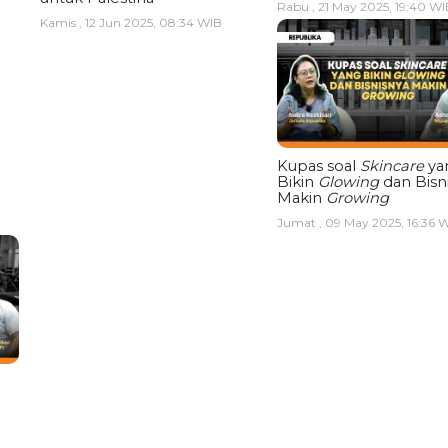
Rabu , 21 May 2025, 19:40 WI
Kamis , 12 Jun 2025, 08:34 WIB
Kupas soal
Skincare
ya
Bikin
Glowing
dan Bisn
Makin
Growing
Jumat , 09 May 2025, 16:36 