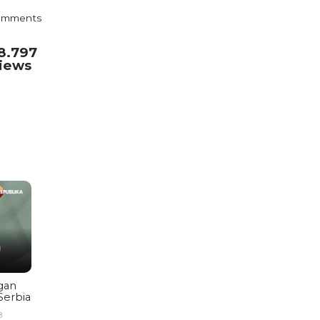
omments
8.797
iews
gan
Serbia
B