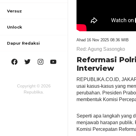
Versuz
Unlock
Ahad 16 Nov 2025 08:36 WIB
Dapur Redaksi
Red: Agung Sasongko
Reformasi Polr
Interview
REPUBLIKA.CO.ID, JAKARTA
Copyright © 2026
usai kasus-kasus yang men
Republika.
perubahan. Presiden Prabo
membentuk Komisi Percepat
Seperti apa langkah yang d
menjawab harapan publik.
Komisi Percepatan Reformas