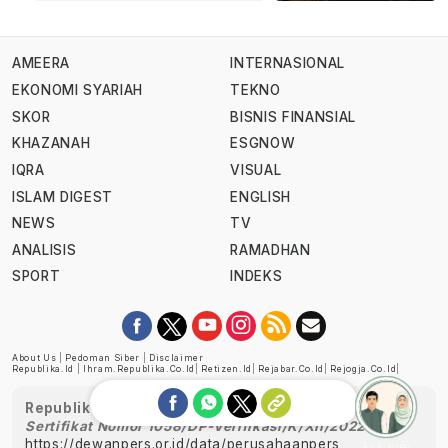
AMEERA
INTERNASIONAL
EKONOMI SYARIAH
TEKNO
SKOR
BISNIS FINANSIAL
KHAZANAH
ESGNOW
IQRA
VISUAL
ISLAM DIGEST
ENGLISH
NEWS
TV
ANALISIS
RAMADHAN
SPORT
INDEKS
About Us
|
Pedoman Siber
|
Disclaimer
Republika.id
|
Ihram.republika.co.id
|
Retizen.id
|
Rejabar.co.id
|
Rejogja.co.id
|
Republika telah diverifikasi oleh Dewan Pers
Sertifikat Nomor 1058/DP-Verifikasi/K/XII/2022
https://dewanpers.or.id/data/perusahaanpers
Ask me!