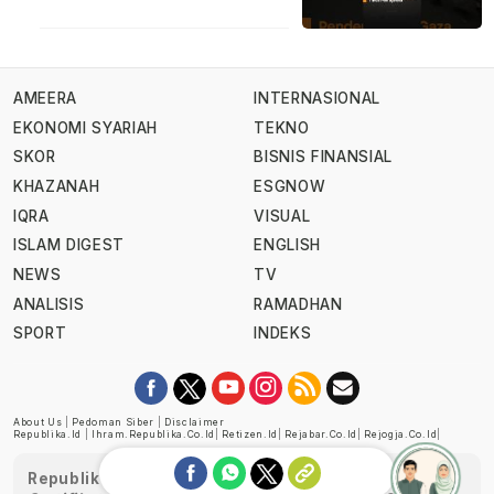
AMEERA
INTERNASIONAL
EKONOMI SYARIAH
TEKNO
SKOR
BISNIS FINANSIAL
KHAZANAH
ESGNOW
IQRA
VISUAL
ISLAM DIGEST
ENGLISH
NEWS
TV
ANALISIS
RAMADHAN
SPORT
INDEKS
About Us
|
Pedoman Siber
|
Disclaimer
Republika.id
|
Ihram.republika.co.id
|
Retizen.id
|
Rejabar.co.id
|
Rejogja.co.id
|
Republika telah diverifikasi oleh Dewan Pers