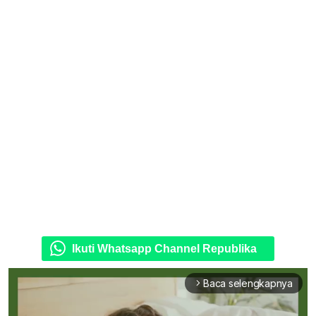
Ikuti Whatsapp Channel Republika
Baca selengkapnya
arrow_forward_ios