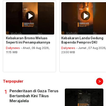
Kebakaran Bromo Meluas
Kebakaran Landa Gedung
Seperti ini Penampakannya
Bapenda Pemprov DKI
Dailynews
- Ahad , 09 Aug 2026,
Dailynews
- Jumat , 07 Aug 2026
11:15 WIB
23:00 WIB
>
Terpopuler
Penderitaan di Gaza Terus
1
Bertambah Kini Tikus
Merajalela