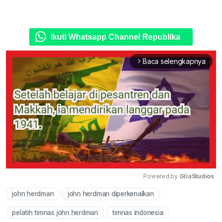
Ikuti Whatsapp Channel Republika
Baca selengkapnya
arrow_forward_ios
Powered by 
GliaStudios
john herdman
john herdman diperkenalkan
Mute
pelatih timnas john herdman
timnas indonesia