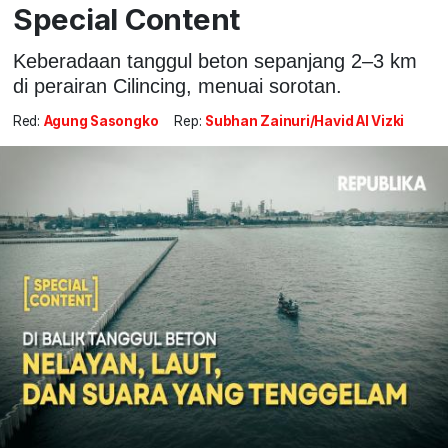
Special Content
Keberadaan tanggul beton sepanjang 2–3 km
di perairan Cilincing, menuai sorotan.
Red:
Agung Sasongko
Rep:
Subhan Zainuri/Havid Al Vizki