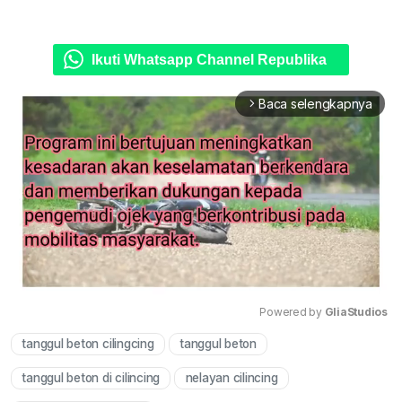
Ikuti Whatsapp Channel Republika
Baca selengkapnya
arrow_forward_ios
Powered by 
GliaStudios
tanggul beton cilingcing
tanggul beton
Mute
tanggul beton di cilincing
nelayan cilincing