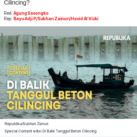
Cilincing?
Red:
Agung Sasongko
Rep:
Bayu Adji P/Subhan Zainuri/Havid Al Vizki
Republika/Subhan Zainuri
Special Content edisi Di Balik Tanggul Beton Cilincing