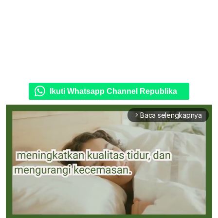
Ikuti Whatsapp Channel Republika
Baca selengkapnya
arrow_forward_ios