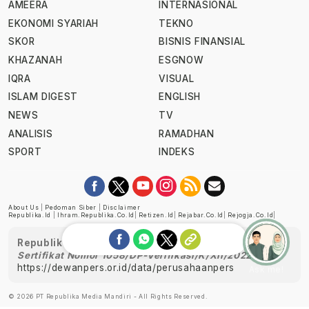
AMEERA
INTERNASIONAL
EKONOMI SYARIAH
TEKNO
SKOR
BISNIS FINANSIAL
KHAZANAH
ESGNOW
IQRA
VISUAL
ISLAM DIGEST
ENGLISH
NEWS
TV
ANALISIS
RAMADHAN
SPORT
INDEKS
About Us
|
Pedoman Siber
|
Disclaimer
Republika.id
|
Ihram.republika.co.id
|
Retizen.id
|
Rejabar.co.id
|
Rejogja.co.id
|
Republika telah diverifikasi oleh Dewan Pers
Sertifikat Nomor 1058/DP-Verifikasi/K/XII/2022
https://dewanpers.or.id/data/perusahaanpers
Ask me!
© 2026 PT Republika Media Mandiri - All Rights Reserved.