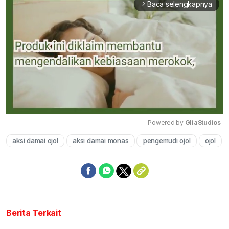
Baca selengkapnya
arrow_forward_ios
Powered by 
GliaStudios
aksi damai ojol
aksi damai monas
pengemudi ojol
ojol
Mute
Berita Terkait