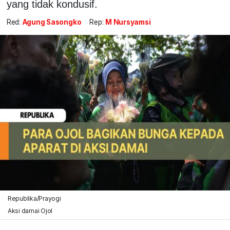
yang tidak kondusif.
Red:
Agung Sasongko
Rep:
M Nursyamsi
Republika/Prayogi
Aksi damai Ojol