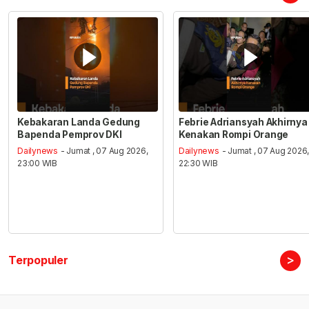
Kebakaran Landa Gedung
Febrie Adriansyah Akhirnya
Bapenda Pemprov DKI
Kenakan Rompi Orange
Dailynews
- Jumat , 07 Aug 2026,
Dailynews
- Jumat , 07 Aug 2026
23:00 WIB
22:30 WIB
>
Terpopuler