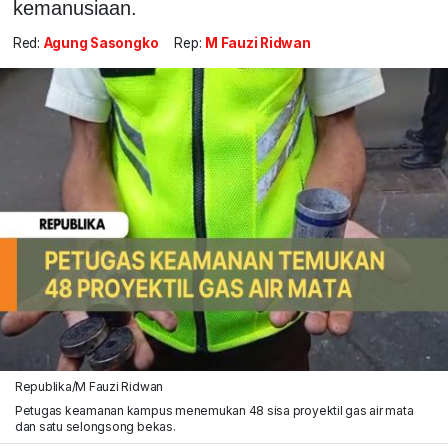
kemanusiaan.
Red:
Agung Sasongko
Rep:
M Fauzi Ridwan
Republika/M Fauzi Ridwan
Petugas keamanan kampus menemukan 48 sisa proyektil gas air mata
dan satu selongsong bekas.