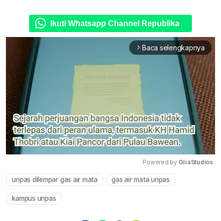
Ikuti Whatsapp Channel Republika
Baca selengkapnya
arrow_forward_ios
Powered by 
GliaStudios
unpas dilempar gas air mata
gas air mata unpas
Mute
kampus unpas