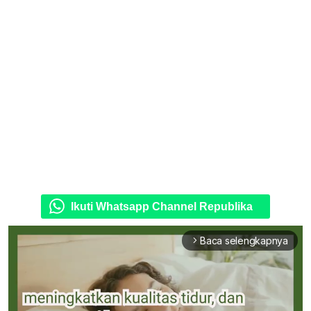
Ikuti Whatsapp Channel Republika
Baca selengkapnya
arrow_forward_ios