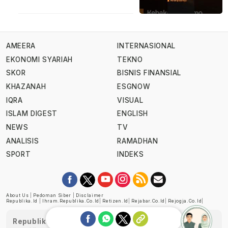
AMEERA
INTERNASIONAL
EKONOMI SYARIAH
TEKNO
SKOR
BISNIS FINANSIAL
KHAZANAH
ESGNOW
IQRA
VISUAL
ISLAM DIGEST
ENGLISH
NEWS
TV
ANALISIS
RAMADHAN
SPORT
INDEKS
About Us
|
Pedoman Siber
|
Disclaimer
Republika.id
|
Ihram.republika.co.id
|
Retizen.id
|
Rejabar.co.id
|
Rejogja.co.id
|
Republika telah diverifikasi oleh Dewan Pers