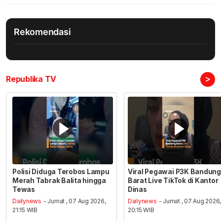
Rekomendasi
>
Republika TV
Polisi Diduga Terobos Lampu
Viral Pegawai P3K Bandung
Merah Tabrak Balita hingga
Barat Live TikTok di Kantor
Tewas
Dinas
Dailynews
- Jumat , 07 Aug 2026,
Dailynews
- Jumat , 07 Aug 2026
21:15 WIB
20:15 WIB