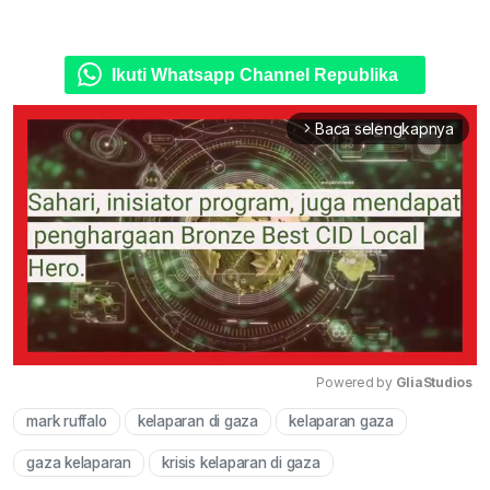
Ikuti Whatsapp Channel Republika
Baca selengkapnya
arrow_forward_ios
Powered by 
GliaStudios
mark ruffalo
kelaparan di gaza
kelaparan gaza
Mute
gaza kelaparan
krisis kelaparan di gaza