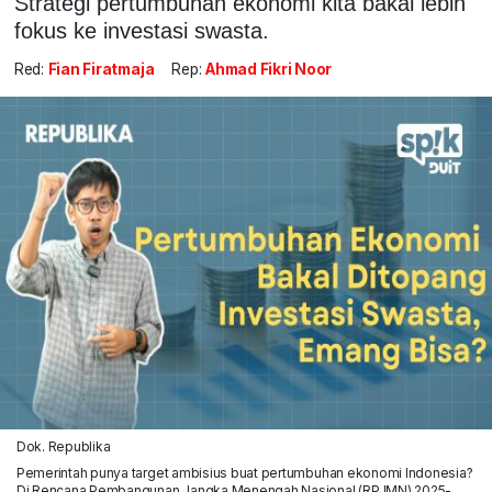
Strategi pertumbuhan ekonomi kita bakal lebih
fokus ke investasi swasta.
Red:
Fian Firatmaja
Rep:
Ahmad Fikri Noor
Dok. Republika
Pemerintah punya target ambisius buat pertumbuhan ekonomi Indonesia?
Di Rencana Pembangunan Jangka Menengah Nasional (RPJMN) 2025-