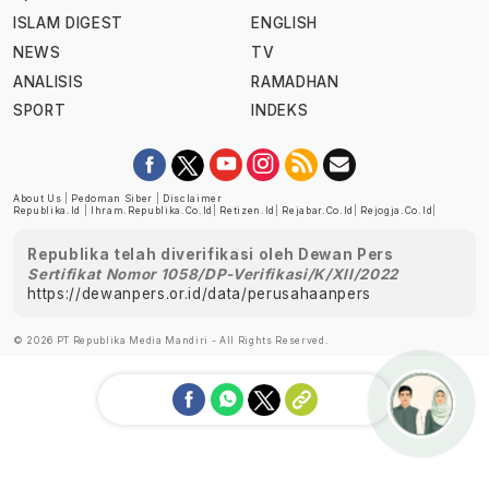
ISLAM DIGEST
ENGLISH
NEWS
TV
ANALISIS
RAMADHAN
SPORT
INDEKS
About Us
|
Pedoman Siber
|
Disclaimer
Republika.id
|
Ihram.republika.co.id
|
Retizen.id
|
Rejabar.co.id
|
Rejogja.co.id
|
Republika telah diverifikasi oleh Dewan Pers
Sertifikat Nomor 1058/DP-Verifikasi/K/XII/2022
https://dewanpers.or.id/data/perusahaanpers
© 2026 PT Republika Media Mandiri - All Rights Reserved.
Ask me!