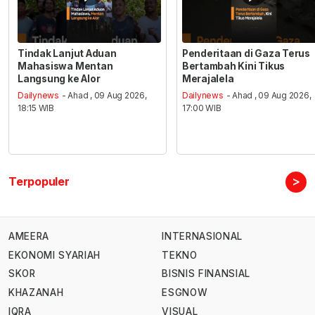
Tindak Lanjut Aduan
Penderitaan di Gaza Terus
Mahasiswa Mentan
Bertambah Kini Tikus
Langsung ke Alor
Merajalela
Dailynews
- Ahad , 09 Aug 2026,
Dailynews
- Ahad , 09 Aug 2026,
18:15 WIB
17:00 WIB
>
Terpopuler
AMEERA
INTERNASIONAL
EKONOMI SYARIAH
TEKNO
SKOR
BISNIS FINANSIAL
KHAZANAH
ESGNOW
IQRA
VISUAL