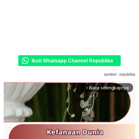
Ikuti Whatsapp Channel Republika
sumber : republika
Baca selengkapnya
arrow_forward_ios