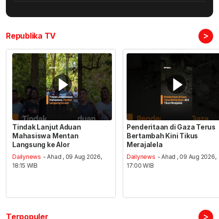
>
Republika TV
Tindak Lanjut Aduan
Penderitaan di Gaza Terus
Mahasiswa Mentan
Bertambah Kini Tikus
Langsung ke Alor
Merajalela
Dailynews
- Ahad , 09 Aug 2026,
Dailynews
- Ahad , 09 Aug 2026,
18:15 WIB
17:00 WIB
>
Terpopuler