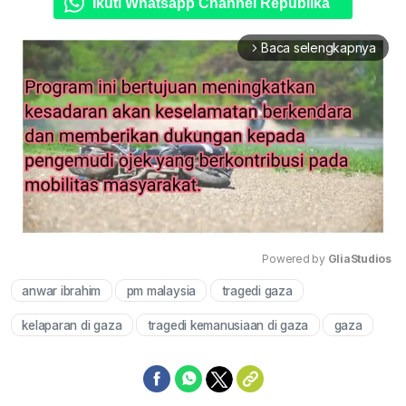
Ikuti Whatsapp Channel Republika
Baca selengkapnya
arrow_forward_ios
Powered by 
GliaStudios
anwar ibrahim
pm malaysia
tragedi gaza
Mute
kelaparan di gaza
tragedi kemanusiaan di gaza
gaza