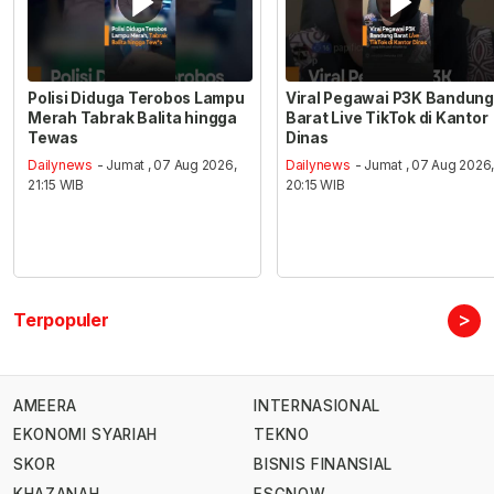
Polisi Diduga Terobos Lampu
Viral Pegawai P3K Bandung
Merah Tabrak Balita hingga
Barat Live TikTok di Kantor
Tewas
Dinas
Dailynews
- Jumat , 07 Aug 2026,
Dailynews
- Jumat , 07 Aug 2026
21:15 WIB
20:15 WIB
>
Terpopuler
AMEERA
INTERNASIONAL
EKONOMI SYARIAH
TEKNO
SKOR
BISNIS FINANSIAL
KHAZANAH
ESGNOW