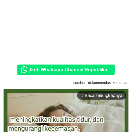
Ikuti Whatsapp Channel Republika
sumber : dokummentasi kementan
Baca selengkapnya
arrow_forward_ios