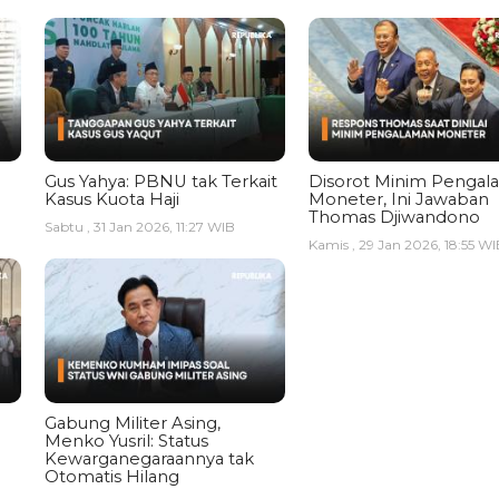
Gus Yahya: PBNU tak Terkait
Disorot Minim Pengal
Kasus Kuota Haji
Moneter, Ini Jawaban
Thomas Djiwandono
Sabtu , 31 Jan 2026, 11:27 WIB
Kamis , 29 Jan 2026, 18:55 WI
Gabung Militer Asing,
Menko Yusril: Status
Kewarganegaraannya tak
Otomatis Hilang