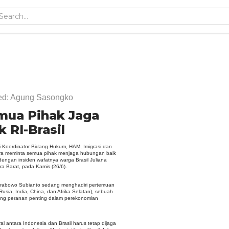
Red: Agung Sasongko
emua Pihak Jaga
 RI-Brasil
Koordinator Bidang Hukum, HAM, Imigrasi dan
dra meminta semua pihak menjaga hubungan baik
engan insiden wafatnya warga Brasil Juliana
ra Barat, pada Kamis (26/6).
RI Prabowo Subianto sedang menghadiri pertemuan
usia, India, China, dan Afrika Selatan), sebuah
ng peranan penting dalam perekonomian
al antara Indonesia dan Brasil harus tetap dijaga