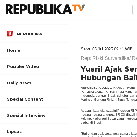
REPUBLIKA
Sabtu 05 Jul 2025 09:41 WIB
Home
Rep: Rizki Suryandika/ 
Populer Video
Yusril Ajak S
Hubungan Baik
Daily News
REPUBLIKA.CO.ID, JAKARTA -- Menteri 
Pemasyarakatan RI Yusril Ihza Mahen
Indonesia dengan Brasil, sehubungan d
Special Content
Marins di Gunung Rinjani, Nusa Tengga
Apalagi, kata dia, saat ini Presiden 
negara-negara anggota BRICS (Brasil, R
Special Interview
kelompok ekonomi besar yang memega
global di Brasil.
Lipsus
"Hubungan baik serta kerja sama bilater