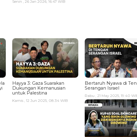
Senin , 26 Jan 2026, 16:47 WIB
la
Hayya 3: Gaza Suarakan
Bertaruh Nyawa di Te
i
Dukungan Kemanusian
Serangan Israel
untuk Palestina
Rabu , 21 May 2025, 19:40 WI
Kamis , 12 Jun 2025, 08:34 WIB