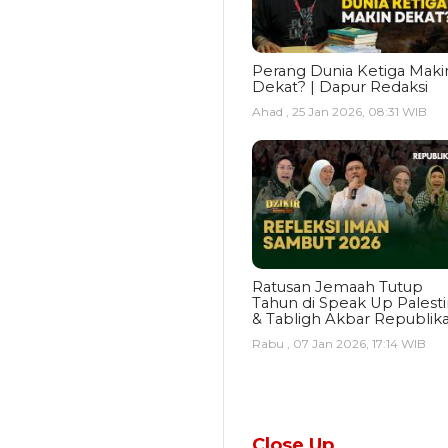
Perang Dunia Ketiga Maki
Dekat? | Dapur Redaksi
Ahad , 25 Jan 2026, 08:31 WIB
Ratusan Jemaah Tutup
Tahun di Speak Up Palest
& Tabligh Akbar Republik
Rabu , 07 Jan 2026, 17:14 WIB
Close Up