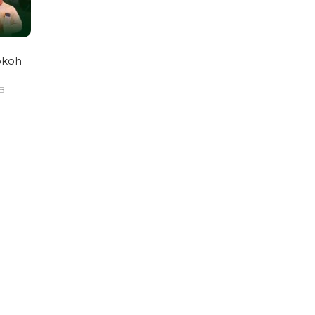
okoh
IB