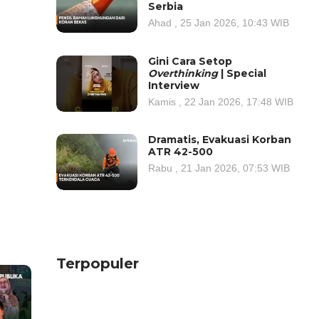
Serbia
Ahad , 25 Jan 2026, 10:43 WIB
Gini Cara Setop
Overthinking
| Special
Interview
Kamis , 22 Jan 2026, 17:48 WIB
Dramatis, Evakuasi Korban
ATR 42-500
Rabu , 21 Jan 2026, 07:53 WIB
Terpopuler