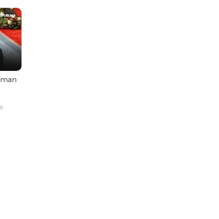
aman
B