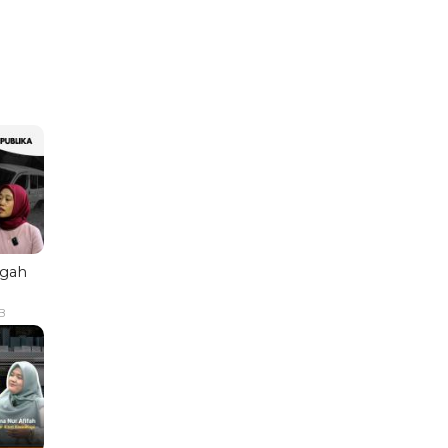
ngah
B