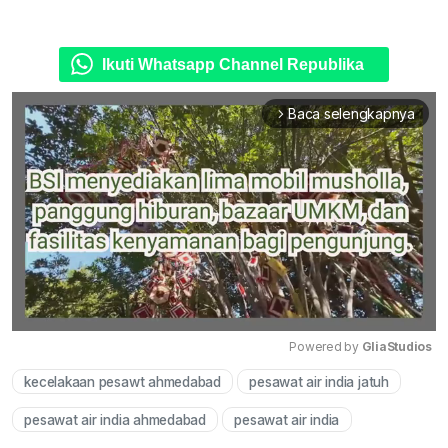
Ikuti Whatsapp Channel Republika
Baca selengkapnya
arrow_forward_ios
Powered by 
GliaStudios
kecelakaan pesawt ahmedabad
pesawat air india jatuh
Mute
pesawat air india ahmedabad
pesawat air india