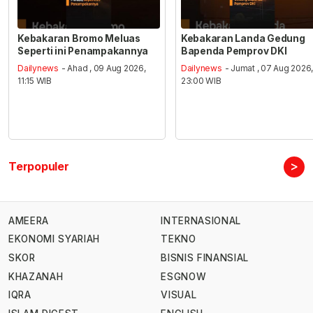
Kebakaran Bromo Meluas
Kebakaran Landa Gedung
Seperti ini Penampakannya
Bapenda Pemprov DKI
Dailynews
- Ahad , 09 Aug 2026,
Dailynews
- Jumat , 07 Aug 2026
11:15 WIB
23:00 WIB
>
Terpopuler
AMEERA
INTERNASIONAL
EKONOMI SYARIAH
TEKNO
SKOR
BISNIS FINANSIAL
KHAZANAH
ESGNOW
IQRA
VISUAL