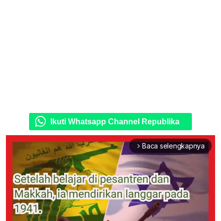
Ikuti Whatsapp Channel Republika
Baca selengkapnya
arrow_forward_ios