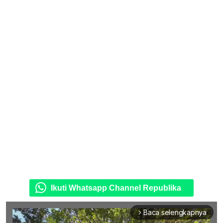
Ikuti Whatsapp Channel Republika
Baca selengkapnya
arrow_forward_ios