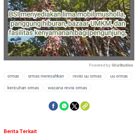
Powered by 
GliaStudios
ormas
ormas meresahkan
revisi uu ormas
uu ormas
Mute
kericuhan ormas
wacana revisi ormas
Berita Terkait