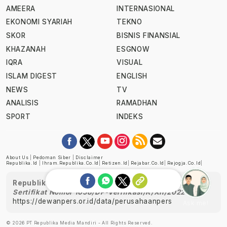
AMEERA
INTERNASIONAL
EKONOMI SYARIAH
TEKNO
SKOR
BISNIS FINANSIAL
KHAZANAH
ESGNOW
IQRA
VISUAL
ISLAM DIGEST
ENGLISH
NEWS
TV
ANALISIS
RAMADHAN
SPORT
INDEKS
About Us
|
Pedoman Siber
|
Disclaimer
Republika.id
|
Ihram.republika.co.id
|
Retizen.id
|
Rejabar.co.id
|
Rejogja.co.id
|
Republika telah diverifikasi oleh Dewan Pers
Sertifikat Nomor 1058/DP-Verifikasi/K/XII/2022
https://dewanpers.or.id/data/perusahaanpers
Ask me!
© 2026 PT Republika Media Mandiri - All Rights Reserved.