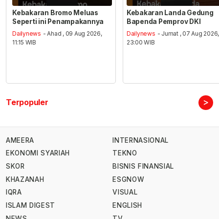
Kebakaran Bromo Meluas
Kebakaran Landa Gedung
Seperti ini Penampakannya
Bapenda Pemprov DKI
Dailynews
- Ahad , 09 Aug 2026,
Dailynews
- Jumat , 07 Aug 2026
11:15 WIB
23:00 WIB
>
Terpopuler
AMEERA
INTERNASIONAL
EKONOMI SYARIAH
TEKNO
SKOR
BISNIS FINANSIAL
KHAZANAH
ESGNOW
IQRA
VISUAL
ISLAM DIGEST
ENGLISH
NEWS
TV