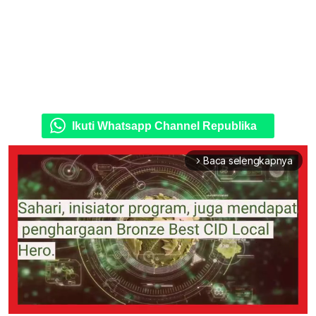
Ikuti Whatsapp Channel Republika
Baca selengkapnya
arrow_forward_ios