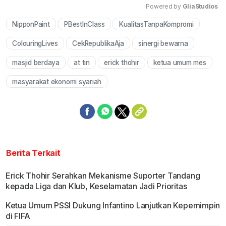
Powered by 
GliaStudios
NipponPaint
PBestInClass
KualitasTanpaKompromi
Mute
ColouringLives
CekRepublikaAja
sinergi bewarna
masjid berdaya
at tin
erick thohir
ketua umum mes
masyarakat ekonomi syariah
Berita Terkait
Erick Thohir Serahkan Mekanisme Suporter Tandang
kepada Liga dan Klub, Keselamatan Jadi Prioritas
Ketua Umum PSSI Dukung Infantino Lanjutkan Kepemimpin
di FIFA