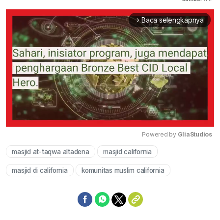
Baca selengkapnya
arrow_forward_ios
Powered by 
GliaStudios
masjid at-taqwa altadena
masjid california
Mute
masjid di california
komunitas muslim california