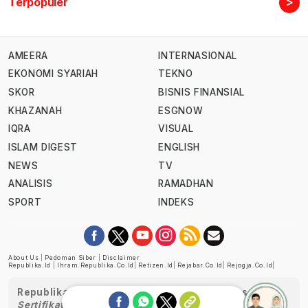
>
Terpopuler
AMEERA
INTERNASIONAL
EKONOMI SYARIAH
TEKNO
SKOR
BISNIS FINANSIAL
KHAZANAH
ESGNOW
IQRA
VISUAL
ISLAM DIGEST
ENGLISH
NEWS
TV
ANALISIS
RAMADHAN
SPORT
INDEKS
About Us
|
Pedoman Siber
|
Disclaimer
Republika.id
|
Ihram.republika.co.id
|
Retizen.id
|
Rejabar.co.id
|
Rejogja.co.id
|
Republika telah diverifikasi oleh Dewan Pers
Sertifikat Nomor 1058/DP-Verifikasi/K/XII/2022