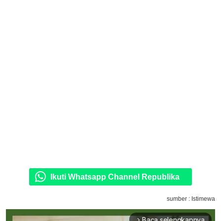
Ikuti Whatsapp Channel Republika
sumber : Istimewa
Baca selengkapnya
arrow_forward_ios