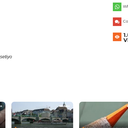
Wh
C
1
V
setiyo