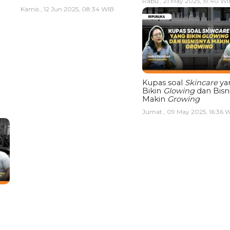
Rabu , 21 May 2025, 19:40 WI
Kamis , 12 Jun 2025, 08:34 WIB
Kupas soal
Skincare
ya
Bikin
Glowing
dan Bisn
Makin
Growing
Jumat , 09 May 2025, 16:36 