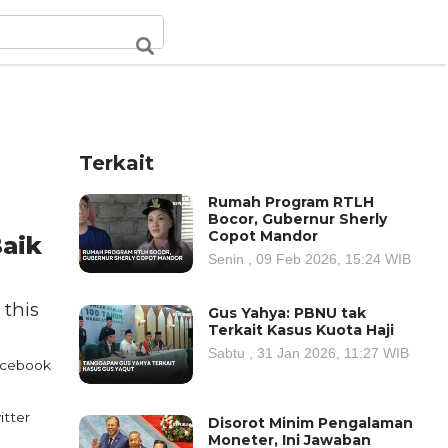
Terkait
Rumah Program RTLH
Bocor, Gubernur Sherly
Copot Mandor
Baik
Senin , 09 Feb 2026, 15:24 WIB
 this
Gus Yahya: PBNU tak
Terkait Kasus Kuota Haji
Sabtu , 31 Jan 2026, 11:27 WIB
cebook
itter
Disorot Minim Pengalaman
Moneter, Ini Jawaban