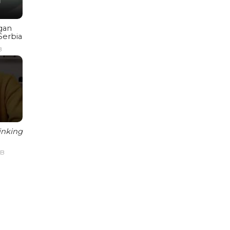
gan
Serbia
B
inking
IB