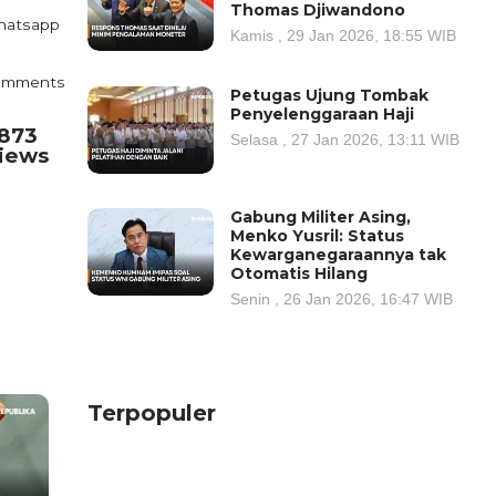
Thomas Djiwandono
atsapp
Kamis , 29 Jan 2026, 18:55 WIB
omments
Petugas Ujung Tombak
Penyelenggaraan Haji
.873
Selasa , 27 Jan 2026, 13:11 WIB
iews
Gabung Militer Asing,
Menko Yusril: Status
Kewarganegaraannya tak
Otomatis Hilang
Senin , 26 Jan 2026, 16:47 WIB
Terpopuler