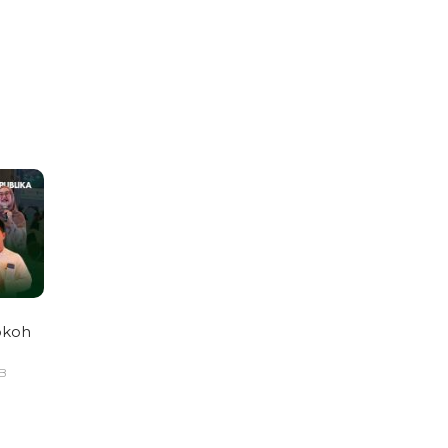
okoh
IB