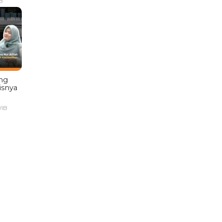
B
ng
isnya
WIB