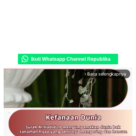
Ikuti Whatsapp Channel Republika
Baca selengkapnya
arrow_forward_ios