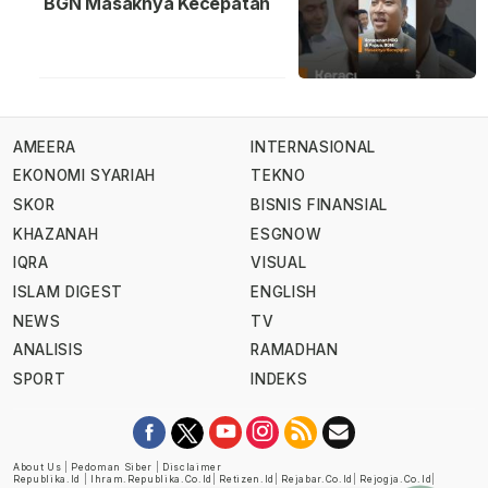
BGN Masaknya Kecepatan
AMEERA
INTERNASIONAL
EKONOMI SYARIAH
TEKNO
SKOR
BISNIS FINANSIAL
KHAZANAH
ESGNOW
IQRA
VISUAL
ISLAM DIGEST
ENGLISH
NEWS
TV
ANALISIS
RAMADHAN
SPORT
INDEKS
About Us
|
Pedoman Siber
|
Disclaimer
Republika.id
|
Ihram.republika.co.id
|
Retizen.id
|
Rejabar.co.id
|
Rejogja.co.id
|