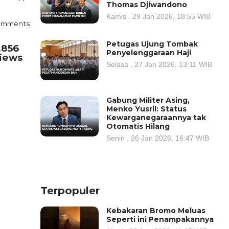
Thomas Djiwandono
Kamis , 29 Jan 2026, 18:55 WIB
omments
Petugas Ujung Tombak
.856
Penyelenggaraan Haji
iews
Selasa , 27 Jan 2026, 13:11 WIB
Gabung Militer Asing,
Menko Yusril: Status
Kewarganegaraannya tak
Otomatis Hilang
Senin , 26 Jan 2026, 16:47 WIB
Terpopuler
Kebakaran Bromo Meluas
Seperti ini Penampakannya