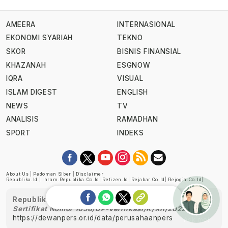
AMEERA
INTERNASIONAL
EKONOMI SYARIAH
TEKNO
SKOR
BISNIS FINANSIAL
KHAZANAH
ESGNOW
IQRA
VISUAL
ISLAM DIGEST
ENGLISH
NEWS
TV
ANALISIS
RAMADHAN
SPORT
INDEKS
About Us
|
Pedoman Siber
|
Disclaimer
Republika.id
|
Ihram.republika.co.id
|
Retizen.id
|
Rejabar.co.id
|
Rejogja.co.id
|
Republika telah diverifikasi oleh Dewan Pers
Sertifikat Nomor 1058/DP-Verifikasi/K/XII/2022
https://dewanpers.or.id/data/perusahaanpers
Ask me!