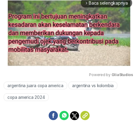
Baca selengkapnya
arrow_forward_ios
Powered by 
GliaStudios
argentina juara copa america
argentina vs kolombia
Mute
copa america 2024