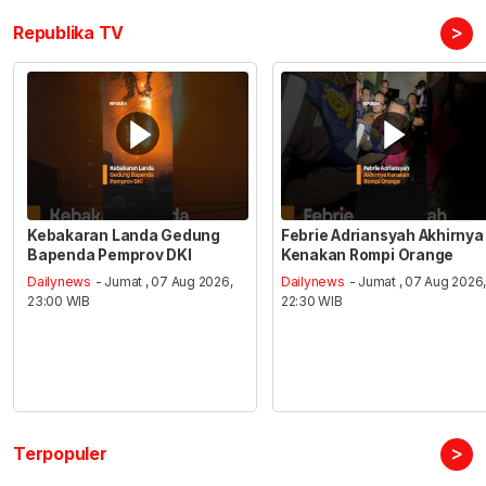
>
Republika TV
Kebakaran Landa Gedung
Febrie Adriansyah Akhirnya
Bapenda Pemprov DKI
Kenakan Rompi Orange
Dailynews
- Jumat , 07 Aug 2026,
Dailynews
- Jumat , 07 Aug 2026
23:00 WIB
22:30 WIB
>
Terpopuler