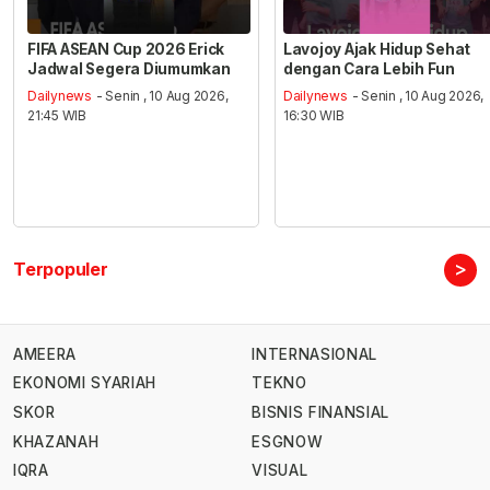
FIFA ASEAN Cup 2026 Erick
Lavojoy Ajak Hidup Sehat
Jadwal Segera Diumumkan
dengan Cara Lebih Fun
Dailynews
- Senin , 10 Aug 2026,
Dailynews
- Senin , 10 Aug 2026,
21:45 WIB
16:30 WIB
>
Terpopuler
AMEERA
INTERNASIONAL
EKONOMI SYARIAH
TEKNO
SKOR
BISNIS FINANSIAL
KHAZANAH
ESGNOW
IQRA
VISUAL