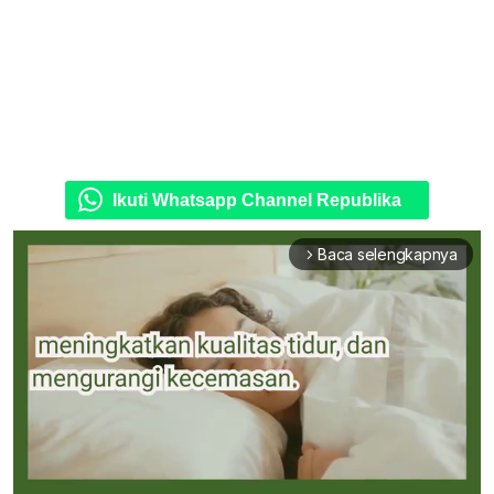
Ikuti Whatsapp Channel Republika
Baca selengkapnya
arrow_forward_ios