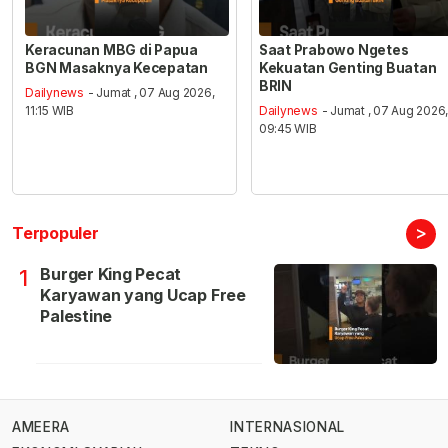
Keracunan MBG di Papua
Saat Prabowo Ngetes
BGN Masaknya Kecepatan
Kekuatan Genting Buatan
BRIN
Dailynews
- Jumat , 07 Aug 2026,
11:15 WIB
Dailynews
- Jumat , 07 Aug 2026
09:45 WIB
>
Terpopuler
Burger King Pecat
1
Karyawan yang Ucap Free
Palestine
AMEERA
INTERNASIONAL