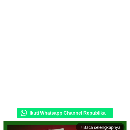
Ikuti Whatsapp Channel Republika
Baca selengkapnya
arrow_forward_ios