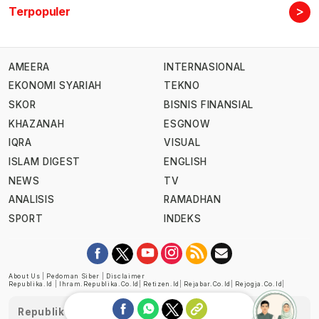
>
Terpopuler
AMEERA
INTERNASIONAL
EKONOMI SYARIAH
TEKNO
SKOR
BISNIS FINANSIAL
KHAZANAH
ESGNOW
IQRA
VISUAL
ISLAM DIGEST
ENGLISH
NEWS
TV
ANALISIS
RAMADHAN
SPORT
INDEKS
About Us
|
Pedoman Siber
|
Disclaimer
Republika.id
|
Ihram.republika.co.id
|
Retizen.id
|
Rejabar.co.id
|
Rejogja.co.id
|
Republika telah diverifikasi oleh Dewan Pers