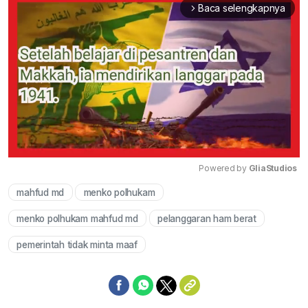
Baca selengkapnya
arrow_forward_ios
Powered by 
GliaStudios
mahfud md
menko polhukam
Mute
menko polhukam mahfud md
pelanggaran ham berat
pemerintah tidak minta maaf