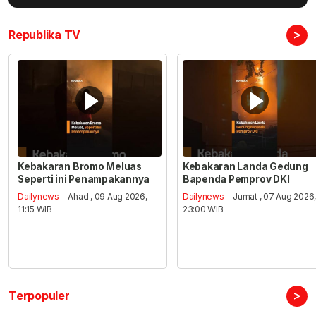
>
Republika TV
Kebakaran Bromo Meluas
Kebakaran Landa Gedung
Seperti ini Penampakannya
Bapenda Pemprov DKI
Dailynews
- Ahad , 09 Aug 2026,
Dailynews
- Jumat , 07 Aug 2026
11:15 WIB
23:00 WIB
>
Terpopuler