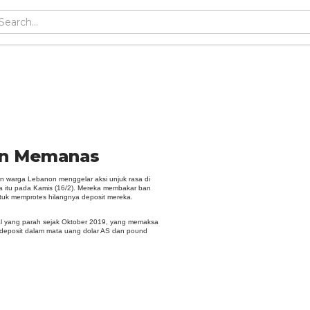
non Memanas
n warga Lebanon menggelar aksi unjuk rasa di
ara itu pada Kamis (16/2). Mereka membakar ban
tuk memprotes hilangnya deposit mereka.
ial yang parah sejak Oktober 2019, yang memaksa
deposit dalam mata uang dolar AS dan pound