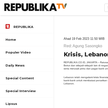
REPUBLIKA
Ahad 19 Feb 2023 11:50 WIB
Home
Red: Agung Sasongko
Populer Video
Krisis, Leba
REPUBLIKA.CO.ID, JAKARTA --
Ratusa
Daily News
Beirut dan wilayah-wilayah lain di neg
serta merusak pintu dan pagar bank un
Lebanon telah mengalami krisis finans
Special Content
bank-bank untuk membatasi penarikan 
Lebanon.
Special Interview
Lipsus