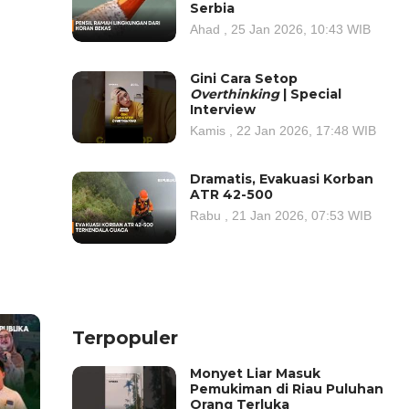
Serbia
Ahad , 25 Jan 2026, 10:43 WIB
Gini Cara Setop
Overthinking
| Special
Interview
Kamis , 22 Jan 2026, 17:48 WIB
Dramatis, Evakuasi Korban
ATR 42-500
Rabu , 21 Jan 2026, 07:53 WIB
Terpopuler
Monyet Liar Masuk
Pemukiman di Riau Puluhan
Orang Terluka