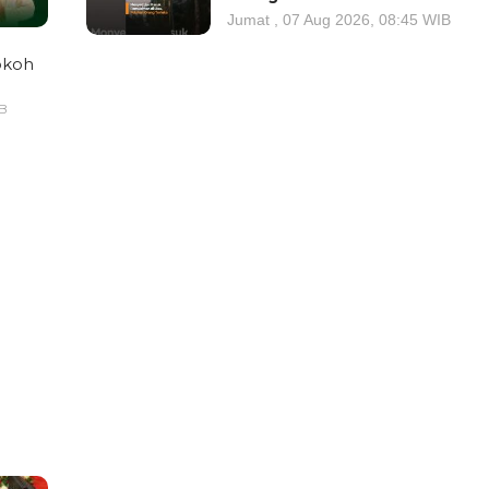
Jumat , 07 Aug 2026, 08:45 WIB
okoh
IB