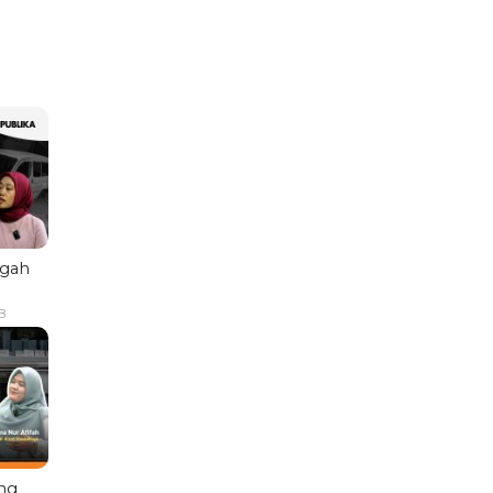
ngah
B
ng