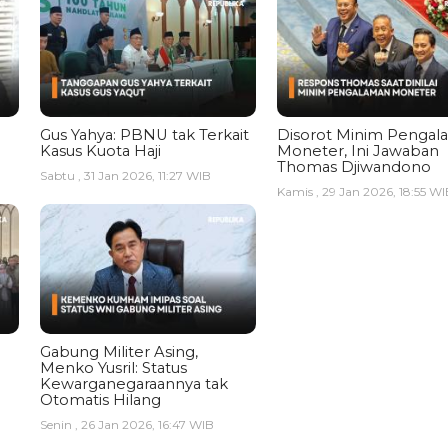
Gus Yahya: PBNU tak Terkait
Disorot Minim Pengal
Kasus Kuota Haji
Moneter, Ini Jawaban
Thomas Djiwandono
Sabtu , 31 Jan 2026, 11:27 WIB
Kamis , 29 Jan 2026, 18:55 WI
Gabung Militer Asing,
Menko Yusril: Status
Kewarganegaraannya tak
Otomatis Hilang
Senin , 26 Jan 2026, 16:47 WIB