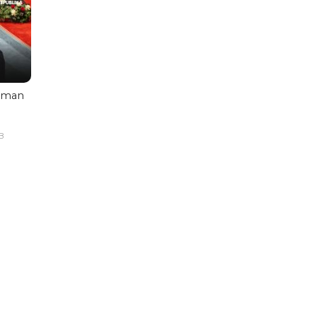
aman
B