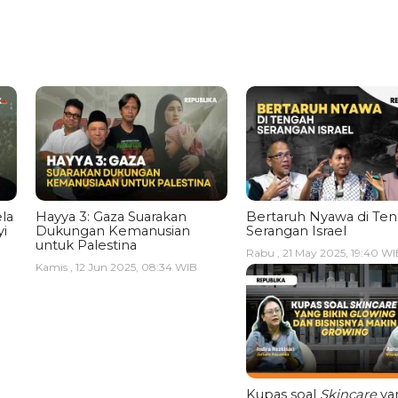
la
Hayya 3: Gaza Suarakan
Bertaruh Nyawa di Te
i
Dukungan Kemanusian
Serangan Israel
untuk Palestina
Rabu , 21 May 2025, 19:40 WI
Kamis , 12 Jun 2025, 08:34 WIB
Kupas soal
Skincare
ya