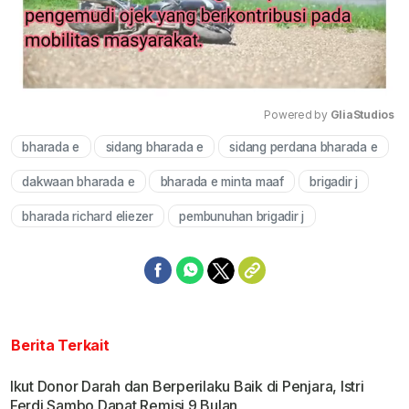
Powered by 
GliaStudios
bharada e
sidang bharada e
sidang perdana bharada e
Mute
dakwaan bharada e
bharada e minta maaf
brigadir j
bharada richard eliezer
pembunuhan brigadir j
Berita Terkait
Ikut Donor Darah dan Berperilaku Baik di Penjara, Istri
Ferdi Sambo Dapat Remisi 9 Bulan