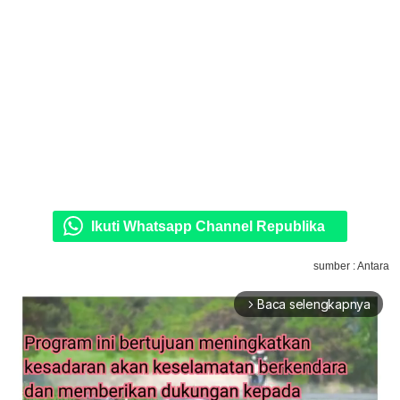
Ikuti Whatsapp Channel Republika
sumber : Antara
Baca selengkapnya
arrow_forward_ios