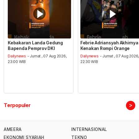
Kebakaran Landa Gedung
Febrie Adriansyah Akhirnya
Bapenda Pemprov DKI
Kenakan Rompi Orange
Dailynews
- Jumat , 07 Aug 2026,
Dailynews
- Jumat , 07 Aug 2026
23:00 WIB
22:30 WIB
>
Terpopuler
AMEERA
INTERNASIONAL
EKONOMI SYARIAH
TEKNO