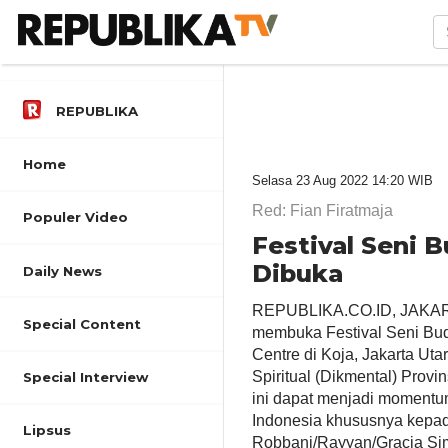
REPUBLIKA
Home
Selasa 23 Aug 2022 14:20 WIB
Red: Fian Firatmaja
Populer Video
Festival Seni 
Dibuka
Daily News
REPUBLIKA.CO.ID, JAKARTA
Special Content
membuka Festival Seni Buda
Centre di Koja, Jakarta Uta
Spiritual (Dikmental) Prov
Special Interview
ini dapat menjadi momentu
Indonesia khususnya kepa
Lipsus
Robbani/Rayyan/Gracia Sim