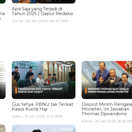
Apa Saja yang Terjadi di
ina
Tahun 2025 | Dapur Redaksi
a
Jumat , 02 Jan 2026, 08:42 WIB
Gus Yahya: PBNU tak Terkait
Disorot Minim Pengal
Kasus Kuota Haji
Moneter, Ini Jawaban
Thomas Djiwandono
Sabtu , 31 Jan 2026, 11:27 WIB
Kamis , 29 Jan 2026, 18:55 WI