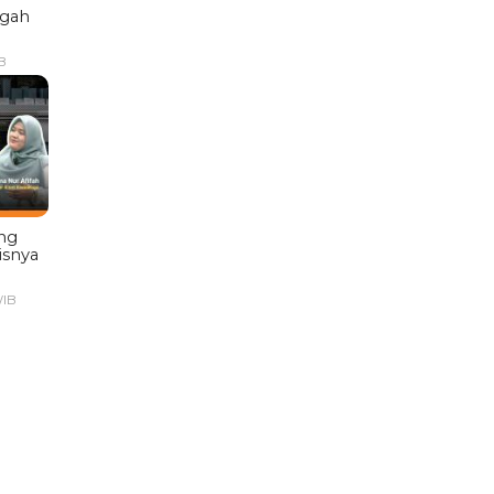
ngah
B
ng
isnya
WIB