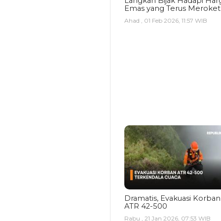
Langkah Bijak Hadapi Har
Emas yang Terus Meroket
Ahad , 01 Feb 2026, 11:57 WIB
Dramatis, Evakuasi Korban
ATR 42-500
Rabu , 21 Jan 2026, 07:53 WIB