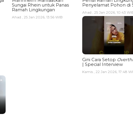
ga
Mannheim Manfaatkan
Pensil Ramah Lingkun
Sungai Rhein untuk Panas
Penyelamat Pohon di 
Ramah Lingkungan
Ahad , 25 Jan 2026, 10:43 WI
Ahad , 25 Jan 2026, 13:56 WIB
Gini Cara Setop
Overth
| Special Interview
Kamis , 22 Jan 2026, 17:48 W