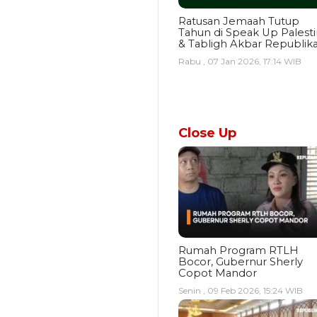
Ratusan Jemaah Tutup
Tahun di Speak Up Palest
& Tabligh Akbar Republik
Rabu , 07 Jan 2026, 17:14 WIB
Close Up
Rumah Program RTLH
Bocor, Gubernur Sherly
Copot Mandor
Senin , 09 Feb 2026, 15:24 WIB