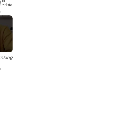
gan
Serbia
B
inking
IB