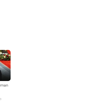
aman
B