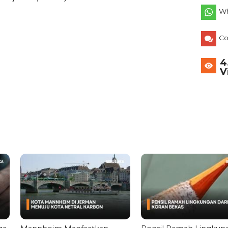
Wh
C
4
V