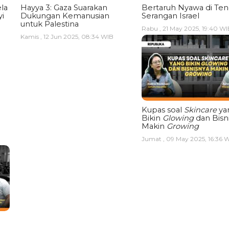
la
Hayya 3: Gaza Suarakan
Bertaruh Nyawa di Te
i
Dukungan Kemanusian
Serangan Israel
untuk Palestina
Rabu , 21 May 2025, 19:40 WI
Kamis , 12 Jun 2025, 08:34 WIB
Kupas soal
Skincare
ya
Bikin
Glowing
dan Bisn
Makin
Growing
Jumat , 09 May 2025, 16:36 