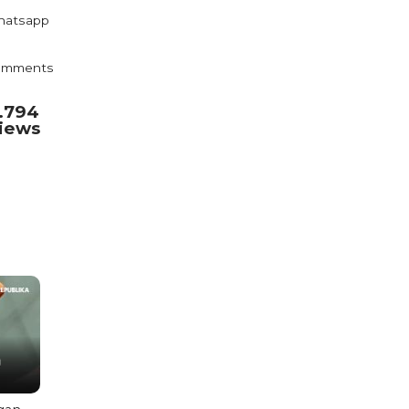
atsapp
omments
.794
iews