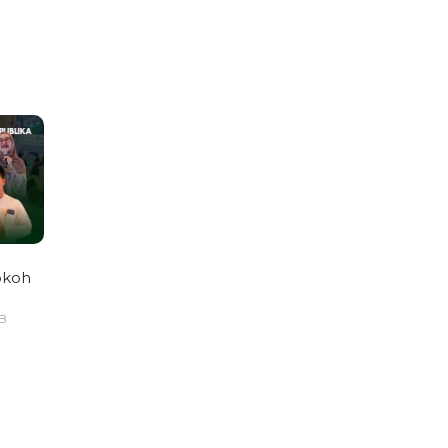
okoh
IB