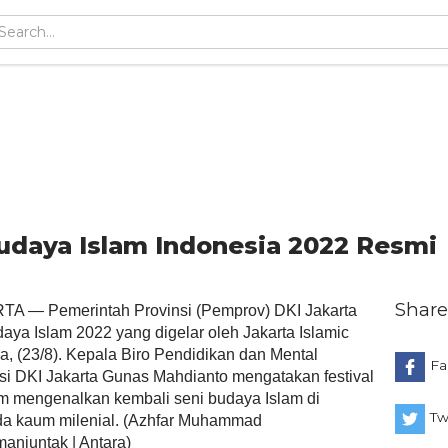
Budaya Islam Indonesia 2022 Resmi
Share
 — Pemerintah Provinsi (Pemprov) DKI Jakarta
ya Islam 2022 yang digelar oleh Jakarta Islamic
ra, (23/8). Kepala Biro Pendidikan dan Mental
Fa
insi DKI Jakarta Gunas Mahdianto mengatakan festival
m mengenalkan kembali seni budaya Islam di
Tw
da kaum milenial. (Azhfar Muhammad
anjuntak | Antara)