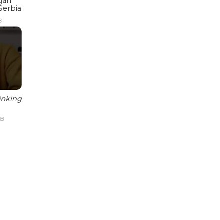
gan
Serbia
B
inking
IB