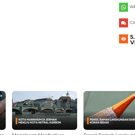
Wh
C
5
V