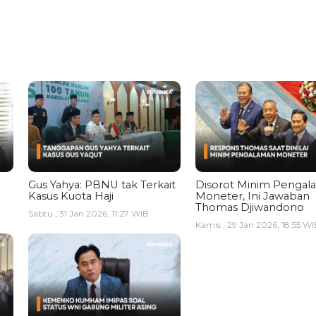
Gus Yahya: PBNU tak Terkait
Disorot Minim Pengal
Kasus Kuota Haji
Moneter, Ini Jawaban
Thomas Djiwandono
Sabtu , 31 Jan 2026, 11:27 WIB
Kamis , 29 Jan 2026, 18:55 WI