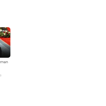
aman
B