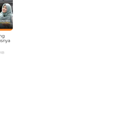
ng
isnya
WIB