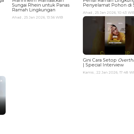
ga
Mannheim Manfaatkan
Pensil Ramah Lingkun
Sungai Rhein untuk Panas
Penyelamat Pohon di 
Ramah Lingkungan
Ahad , 25 Jan 2026, 10:43 WI
Ahad , 25 Jan 2026, 13:56 WIB
Gini Cara Setop
Overth
| Special Interview
Kamis , 22 Jan 2026, 17:48 W