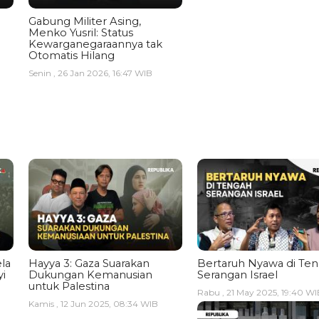
Gabung Militer Asing,
Menko Yusril: Status
Kewarganegaraannya tak
Otomatis Hilang
Senin , 26 Jan 2026, 16:47 WIB
la
Hayya 3: Gaza Suarakan
Bertaruh Nyawa di Te
i
Dukungan Kemanusian
Serangan Israel
untuk Palestina
Rabu , 21 May 2025, 19:40 WI
Kamis , 12 Jun 2025, 08:34 WIB