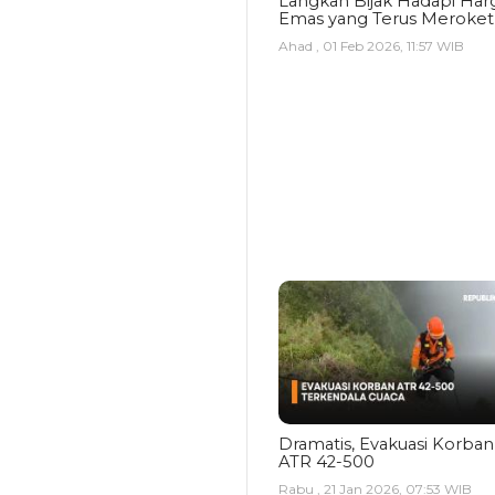
Langkah Bijak Hadapi Har
Emas yang Terus Meroket
Ahad , 01 Feb 2026, 11:57 WIB
Dramatis, Evakuasi Korban
ATR 42-500
Rabu , 21 Jan 2026, 07:53 WIB