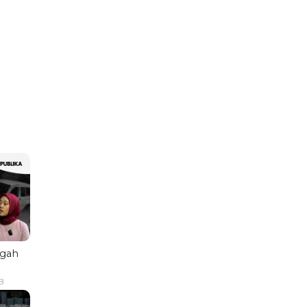
ngah
B