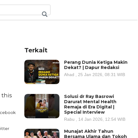
Terkait
Perang Dunia Ketiga Makin
Dekat? | Dapur Redaksi
Ahad , 25 Jan 2026, 08:31 WIB
 this
Solusi dr Ray Basrowi
Darurat Mental Health
Remaja di Era Digital |
Special Interview
cebook
Rabu , 14 Jan 2026, 12:54 WIB
itter
Munajat Akhir Tahun
Bersama Ulama dan Tokoh