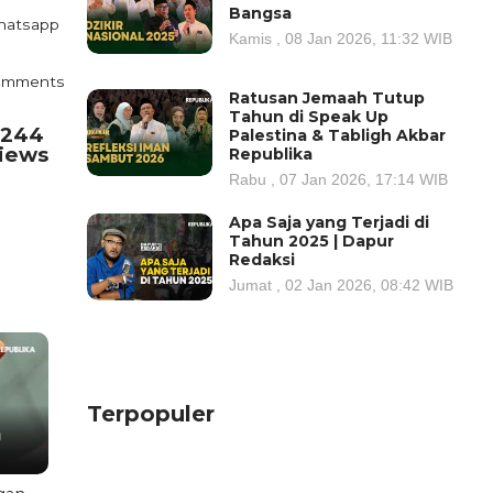
Bangsa
atsapp
Kamis , 08 Jan 2026, 11:32 WIB
omments
Ratusan Jemaah Tutup
Tahun di Speak Up
.244
Palestina & Tabligh Akbar
iews
Republika
Rabu , 07 Jan 2026, 17:14 WIB
Apa Saja yang Terjadi di
Tahun 2025 | Dapur
Redaksi
Jumat , 02 Jan 2026, 08:42 WIB
Terpopuler