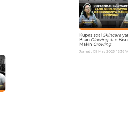
Kupas soal
Skincare
ya
Bikin
Glowing
dan Bisn
Makin
Growing
Jumat , 09 May 2025, 16:36 