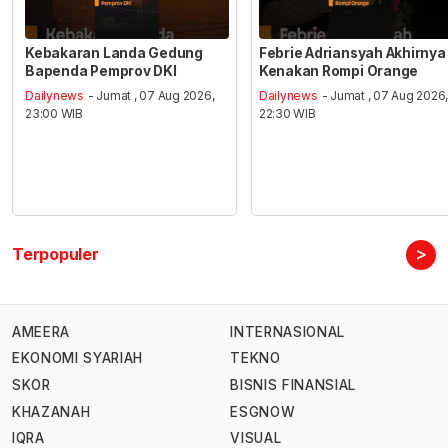
Kebakaran Landa Gedung
Febrie Adriansyah Akhirnya
Bapenda Pemprov DKI
Kenakan Rompi Orange
Dailynews
- Jumat , 07 Aug 2026,
Dailynews
- Jumat , 07 Aug 2026
23:00 WIB
22:30 WIB
>
Terpopuler
AMEERA
INTERNASIONAL
EKONOMI SYARIAH
TEKNO
SKOR
BISNIS FINANSIAL
KHAZANAH
ESGNOW
IQRA
VISUAL