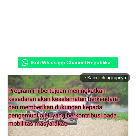
Ikuti Whatsapp Channel Republika
Baca selengkapnya
arrow_forward_ios