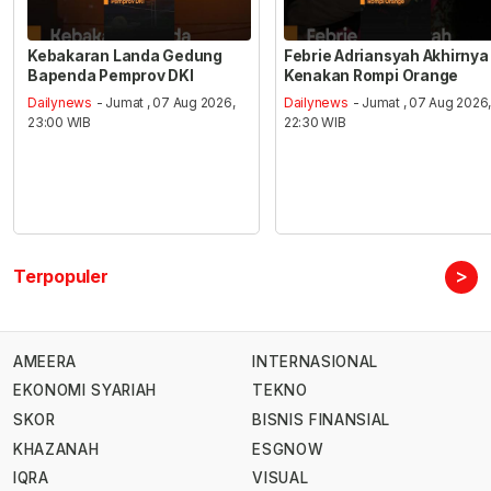
Kebakaran Landa Gedung
Febrie Adriansyah Akhirnya
Bapenda Pemprov DKI
Kenakan Rompi Orange
Dailynews
- Jumat , 07 Aug 2026,
Dailynews
- Jumat , 07 Aug 2026
23:00 WIB
22:30 WIB
>
Terpopuler
AMEERA
INTERNASIONAL
EKONOMI SYARIAH
TEKNO
SKOR
BISNIS FINANSIAL
KHAZANAH
ESGNOW
IQRA
VISUAL