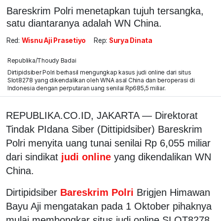
Bareskrim Polri menetapkan tujuh tersangka,
satu diantaranya adalah WN China.
Red:
Wisnu Aji Prasetiyo
Rep:
Surya Dinata
Republika/Thoudy Badai
Dirtipidsiber Polri berhasil mengungkap kasus judi online dari situs
Slot8278 yang dikendalikan oleh WNA asal China dan beroperasi di
Indonesia dengan perputaran uang senilai Rp685,5 miliar.
REPUBLIKA.CO.ID, JAKARTA — Direktorat
Tindak PIdana Siber (Dittipidsiber) Bareskrim
Polri menyita uang tunai senilai Rp 6,055 miliar
dari sindikat
judi online
yang dikendalikan WN
China.
Dirtipidsiber
Bareskrim Polri
Brigjen Himawan
Bayu Aji mengatakan pada 1 Oktober pihaknya
mulai membongkar situs judi online SLOT8278.