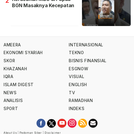
2
BGN Masaknya Kecepatan
AMEERA
INTERNASIONAL
EKONOMI SYARIAH
TEKNO
SKOR
BISNIS FINANSIAL
KHAZANAH
ESGNOW
IQRA
VISUAL
ISLAM DIGEST
ENGLISH
NEWS
TV
ANALISIS
RAMADHAN
SPORT
INDEKS
About Us
|
Pedoman Siber
|
Disclaimer