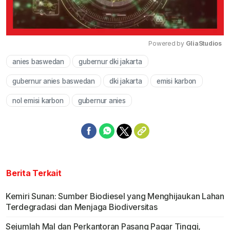
Powered by 
GliaStudios
anies baswedan
gubernur dki jakarta
Mute
gubernur anies baswedan
dki jakarta
emisi karbon
nol emisi karbon
gubernur anies
Berita Terkait
Kemiri Sunan: Sumber Biodiesel yang Menghijaukan Lahan
Terdegradasi dan Menjaga Biodiversitas
Sejumlah Mal dan Perkantoran Pasang Pagar Tinggi,