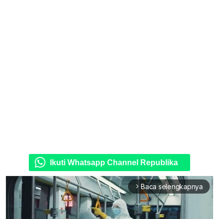
Ikuti Whatsapp Channel Republika
Baca selengkapnya
arrow_forward_ios