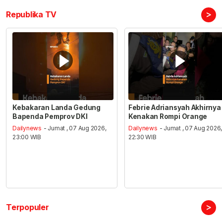
>
Republika TV
Kebakaran Landa Gedung
Febrie Adriansyah Akhirnya
Bapenda Pemprov DKI
Kenakan Rompi Orange
Dailynews
- Jumat , 07 Aug 2026,
Dailynews
- Jumat , 07 Aug 2026
23:00 WIB
22:30 WIB
>
Terpopuler