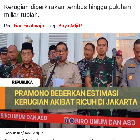
Kerugian diperkirakan tembus hingga puluhan
miliar rupiah.
Red:
Fian Firatmaja
Rep:
Bayu Adji P
Republika/Bayu Adji P