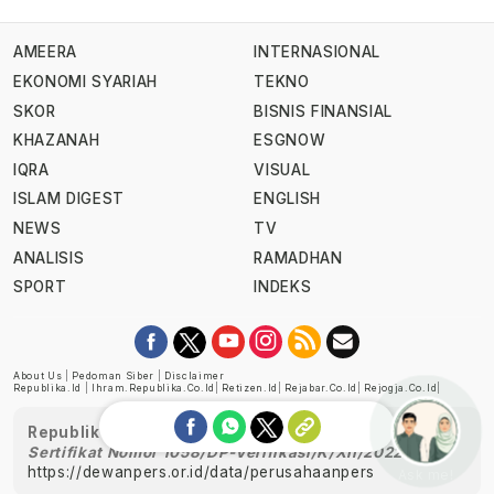
AMEERA
INTERNASIONAL
EKONOMI SYARIAH
TEKNO
SKOR
BISNIS FINANSIAL
KHAZANAH
ESGNOW
IQRA
VISUAL
ISLAM DIGEST
ENGLISH
NEWS
TV
ANALISIS
RAMADHAN
SPORT
INDEKS
About Us
|
Pedoman Siber
|
Disclaimer
Republika.id
|
Ihram.republika.co.id
|
Retizen.id
|
Rejabar.co.id
|
Rejogja.co.id
|
Republika telah diverifikasi oleh Dewan Pers
Sertifikat Nomor 1058/DP-Verifikasi/K/XII/2022
https://dewanpers.or.id/data/perusahaanpers
Ask me!