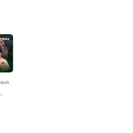
okoh
IB