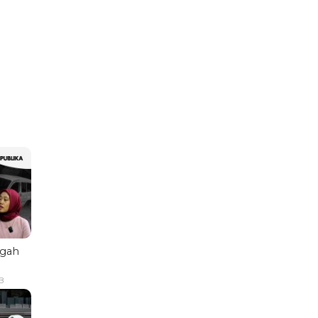
ngah
B