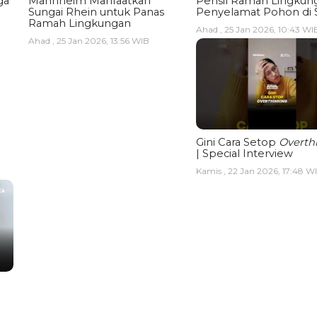
ga
Mannheim Manfaatkan
Pensil Ramah Lingkun
Sungai Rhein untuk Panas
Penyelamat Pohon di 
Ramah Lingkungan
Ahad , 25 Jan 2026, 10:43 WI
Ahad , 25 Jan 2026, 13:56 WIB
Gini Cara Setop
Overth
| Special Interview
Kamis , 22 Jan 2026, 17:48 W