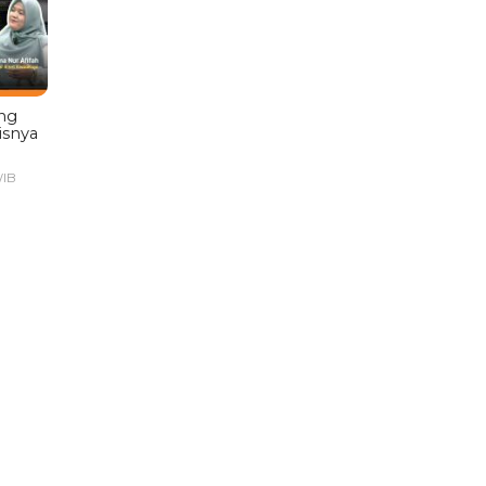
ng
isnya
WIB