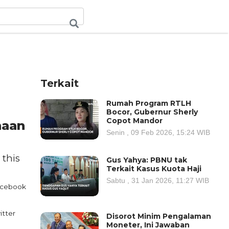
Terkait
Rumah Program RTLH
Bocor, Gubernur Sherly
Copot Mandor
naan
Senin , 09 Feb 2026, 15:24 WIB
 this
Gus Yahya: PBNU tak
Terkait Kasus Kuota Haji
Sabtu , 31 Jan 2026, 11:27 WIB
cebook
itter
Disorot Minim Pengalaman
Moneter, Ini Jawaban