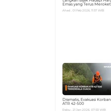
Langkah Bijak Hadapi Har
Emas yang Terus Meroket
Ahad , 01 Feb 2026, 11:57 WIB
Dramatis, Evakuasi Korban
ATR 42-500
Rabu , 21 Jan 2026, 07:53 WIB