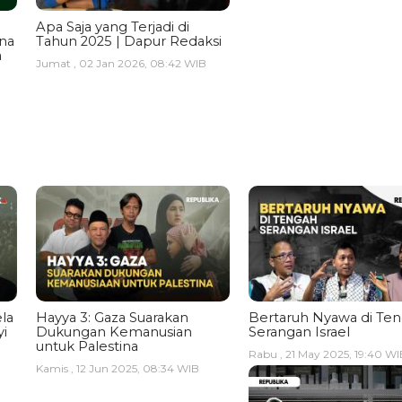
Apa Saja yang Terjadi di
ina
Tahun 2025 | Dapur Redaksi
a
Jumat , 02 Jan 2026, 08:42 WIB
la
Hayya 3: Gaza Suarakan
Bertaruh Nyawa di Te
i
Dukungan Kemanusian
Serangan Israel
untuk Palestina
Rabu , 21 May 2025, 19:40 WI
Kamis , 12 Jun 2025, 08:34 WIB