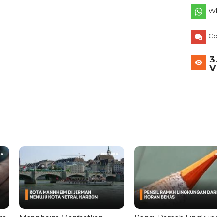
Wh
C
3
V