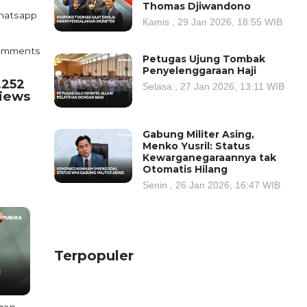
Thomas Djiwandono
atsapp
Kamis , 29 Jan 2026, 18:55 WIB
omments
Petugas Ujung Tombak
Penyelenggaraan Haji
.252
Selasa , 27 Jan 2026, 13:11 WIB
iews
Gabung Militer Asing,
Menko Yusril: Status
Kewarganegaraannya tak
Otomatis Hilang
Senin , 26 Jan 2026, 16:47 WIB
Terpopuler