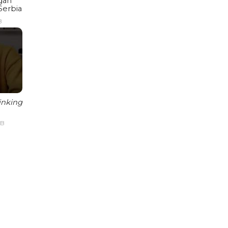
gan
Serbia
B
inking
IB