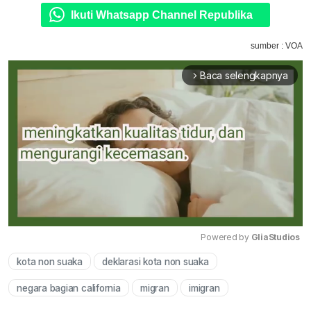
Ikuti Whatsapp Channel Republika
sumber : VOA
Baca selengkapnya
arrow_forward_ios
Powered by 
GliaStudios
kota non suaka
deklarasi kota non suaka
Mute
negara bagian california
migran
imigran