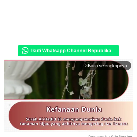
Ikuti Whatsapp Channel Republika
Baca selengkapnya
arrow_forward_ios
Powered by 
GliaStudios