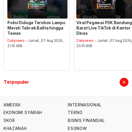
Polisi Diduga Terobos Lampu
Viral Pegawai P3K Bandung
Merah Tabrak Balita hingga
Barat Live TikTok di Kantor
Tewas
Dinas
Dailynews
- Jumat , 07 Aug 2026,
Dailynews
- Jumat , 07 Aug 2026
21:15 WIB
20:15 WIB
>
Terpopuler
AMEERA
INTERNASIONAL
EKONOMI SYARIAH
TEKNO
SKOR
BISNIS FINANSIAL
KHAZANAH
ESGNOW