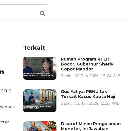
Terkait
Rumah Program RTLH
Bocor, Gubernur Sherly
Copot Mandor
an
Senin , 09 Feb 2026, 15:24 WIB
 this
Gus Yahya: PBNU tak
Terkait Kasus Kuota Haji
Sabtu , 31 Jan 2026, 11:27 WIB
cebook
itter
Disorot Minim Pengalaman
Moneter, Ini Jawaban