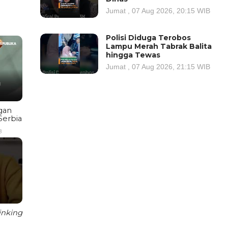
Jumat , 07 Aug 2026, 20:15 WIB
Polisi Diduga Terobos
Lampu Merah Tabrak Balita
hingga Tewas
Jumat , 07 Aug 2026, 21:15 WIB
gan
Serbia
B
inking