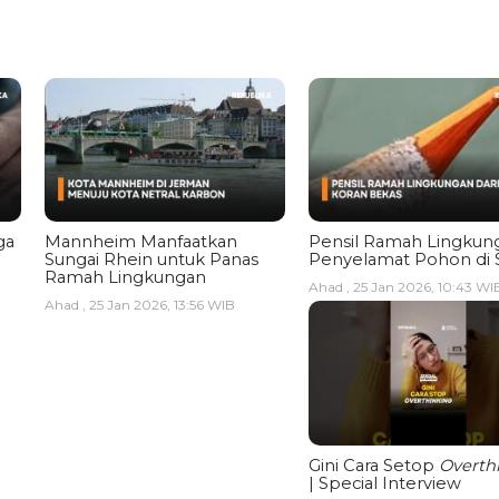
ga
Mannheim Manfaatkan
Pensil Ramah Lingkun
Sungai Rhein untuk Panas
Penyelamat Pohon di 
Ramah Lingkungan
Ahad , 25 Jan 2026, 10:43 WI
Ahad , 25 Jan 2026, 13:56 WIB
Gini Cara Setop
Overth
| Special Interview