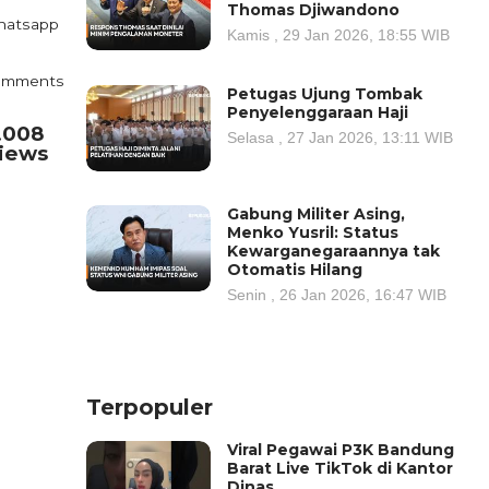
Thomas Djiwandono
atsapp
Kamis , 29 Jan 2026, 18:55 WIB
omments
Petugas Ujung Tombak
Penyelenggaraan Haji
.008
Selasa , 27 Jan 2026, 13:11 WIB
iews
Gabung Militer Asing,
Menko Yusril: Status
Kewarganegaraannya tak
Otomatis Hilang
Senin , 26 Jan 2026, 16:47 WIB
Terpopuler
Viral Pegawai P3K Bandung
Barat Live TikTok di Kantor
Dinas