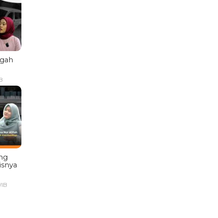
ngah
B
ng
isnya
WIB