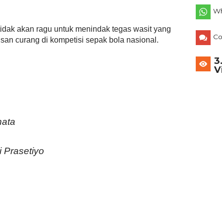
Wh
tidak akan ragu untuk menindak tegas wasit yang
C
an curang di kompetisi sepak bola nasional.
3
V
nata
i Prasetiyo