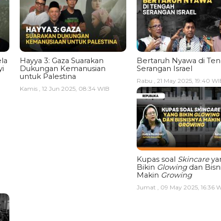
la
Hayya 3: Gaza Suarakan
Bertaruh Nyawa di Te
i
Dukungan Kemanusian
Serangan Israel
untuk Palestina
Rabu , 21 May 2025, 19:40 WI
Kamis , 12 Jun 2025, 08:34 WIB
Kupas soal
Skincare
ya
Bikin
Glowing
dan Bisn
Makin
Growing
Jumat , 09 May 2025, 16:36 