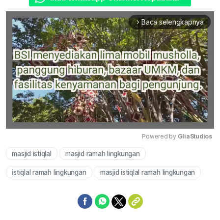
Baca selengkapnya
arrow_forward_ios
Powered by 
GliaStudios
masjid istiqlal
masjid ramah lingkungan
Mute
istiqlal ramah lingkungan
masjid istiqlal ramah lingkungan