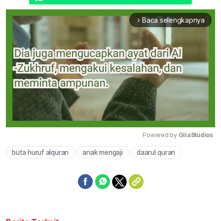
Baca selengkapnya
arrow_forward_ios
Powered by 
GliaStudios
buta huruf alquran
anak mengaji
daarul quran
Mute