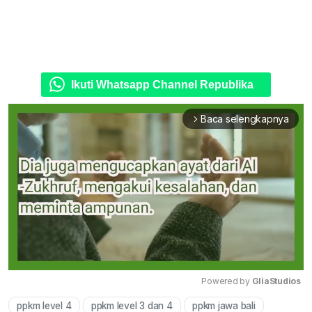
Ikuti Whatsapp Channel Republika
Baca selengkapnya
arrow_forward_ios
Powered by 
GliaStudios
ppkm level 4
ppkm level 3 dan 4
ppkm jawa bali
Mute