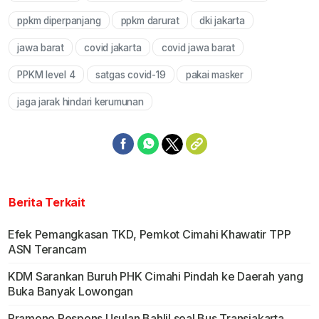
ppkm diperpanjang
ppkm darurat
dki jakarta
jawa barat
covid jakarta
covid jawa barat
PPKM level 4
satgas covid-19
pakai masker
jaga jarak hindari kerumunan
Berita Terkait
Efek Pemangkasan TKD, Pemkot Cimahi Khawatir TPP
ASN Terancam
KDM Sarankan Buruh PHK Cimahi Pindah ke Daerah yang
Buka Banyak Lowongan
Pramono Respons Usulan Bahlil soal Bus Transjakarta