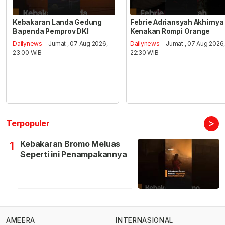
Kebakaran Landa Gedung
Febrie Adriansyah Akhirnya
Bapenda Pemprov DKI
Kenakan Rompi Orange
Dailynews
- Jumat , 07 Aug 2026,
Dailynews
- Jumat , 07 Aug 2026
23:00 WIB
22:30 WIB
>
Terpopuler
Kebakaran Bromo Meluas
1
Seperti ini Penampakannya
AMEERA
INTERNASIONAL